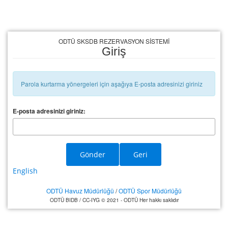
ODTÜ SKSDB REZERVASYON SİSTEMİ
Giriş
Parola kurtarma yönergeleri için aşağıya E-posta adresinizi giriniz
E-posta adresinizi giriniz:
Gönder
Geri
English
ODTÜ Havuz Müdürlüğü
/
ODTÜ Spor Müdürlüğü
ODTÜ BIDB / CC-IYG © 2021 - ODTÜ Her hakkı saklıdır